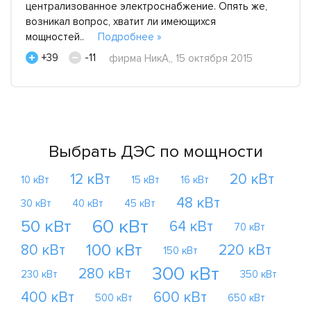
централизованное электроснабжение. Опять же,
возникал вопрос, хватит ли имеющихся
мощностей..
Подробнее »
+39
-11
фирма НикА,, 15 октября 2015
Выбрать ДЭС по мощности
12 кВт
20 кВт
10 кВт
15 кВт
16 кВт
48 кВт
30 кВт
40 кВт
45 кВт
60 кВт
50 кВт
64 кВт
70 кВт
100 кВт
80 кВт
220 кВт
150 кВт
300 кВт
280 кВт
230 кВт
350 кВт
400 кВт
600 кВт
500 кВт
650 кВт