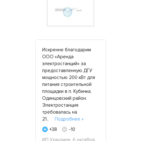
тор SDMO
Искренне благодарим
Хорошая к
Вт на
ООО «Аренда
отличный с
езерв. Как
электростанций» за
Обратился 
 зря – наши
предоставленную ДГУ
«приперло»
и в ноябре
мощностью 200 кВт для
потребова
готовы к
питания строительной
автозаправ
оммунальная
площадки в п. Кубинка,
дополните
щем,
Одинцовский район.
источник м
Электростанция
района как
ее »
требовалась на
возникли). 
21..
Подробнее »
смогл..
П
+38
-10
+56
кабря 2018
-
ИП Ухандиев, 6 октября