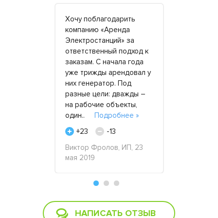
ор для
Хочу поблагодарить
Оборудова
шого
компанию «Аренда
строительс
рале с
Электростанций» за
арендую п
ом
ответственный подход к
Если речь 
ие
заказам. С начала года
нерядовых 
 бы ни
уже трижды арендовал у
сложном о
 всюду
них генератор. Под
аренда вы
елкие
разные цели: дважды –
значитель
 80 квт, а
на рабочие объекты,
покупки ст
ла
один..
Подробнее »
пр. Те..
П
обнее »
+23
-13
+18
Виктор Фролов, ИП, 23
Аркадий, 2
мая 2019
а 2018
НАПИСАТЬ ОТЗЫВ