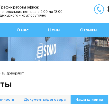
График работы офиса:
понедельник-пятница с 9:00 до 18:00,
дежурного - круглосуточно
О нас
Цены
Отзывы
Нам доверяют
нты
енности
Документы\договора
Наши клиенты