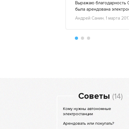
анцией Московской
Выражаю благодарность О
о..
Подробнее »
была арендована электро
Андрей Санин, 1 марта 201
+22
-6
Советы
(14)
Кому нужны автономные
электростанции
Арендовать или покупать?