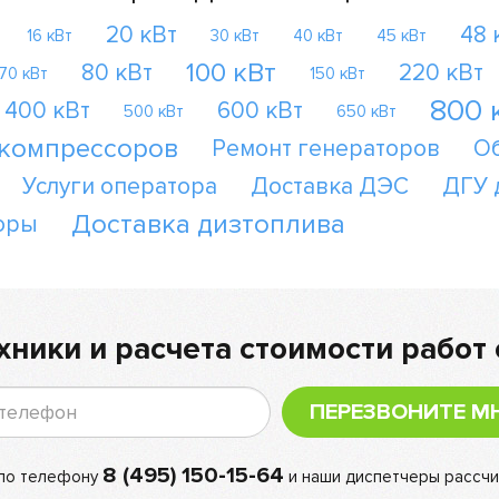
20 кВт
48 
16 кВт
30 кВт
40 кВт
45 кВт
100 кВт
80 кВт
220 кВт
70 кВт
150 кВт
800 
400 кВт
600 кВт
500 кВт
650 кВт
 компрессоров
Ремонт генераторов
О
Услуги оператора
Доставка ДЭС
ДГУ 
Доставка дизтоплива
оры
хники и расчета стоимости работ 
ПЕРЕЗВОНИТЕ М
8 (495) 150-15-64
 по телефону
и наши диспетчеры рассчи