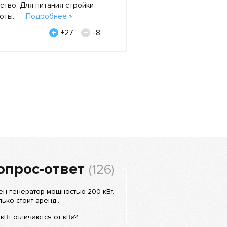
тво. Для питания стройки
Отличный сервис, кот
аботы..
Подробнее »
говорится, «под ключ
«Строй-АТ», 5 август
+27
-8
опрос-ответ
(126)
н генератор мощностью 200 кВт.
ько стоит аренд..
кВт отличаются от кВа?