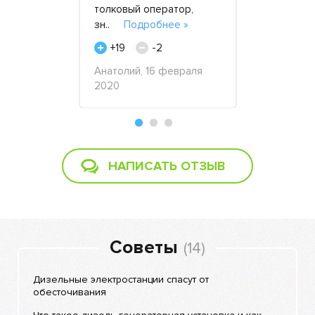
тва..
Подробнее
толковый оператор,
генератор
зн..
Подробнее »
Технику на
стр..
Под
+19
-2
+53
, ИП, 20
Анатолий, 16 февраля
2020
Смирнов И.В
2021
НАПИСАТЬ ОТЗЫВ
Советы
(14)
Дизельные электростанции спасут от
обесточивания