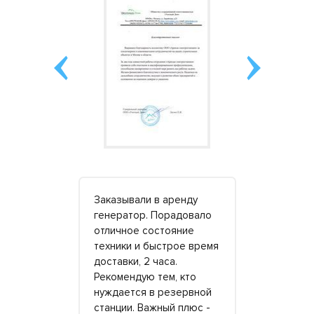
ые станции
Заказывали в аренду
С компани
недель.
генератор. Порадовало
электроста
 основной
отличное состояние
работаю тр
тропитания
техники и быстрое время
это время
льное – как
доставки, 2 часа.
предостав
му здесь
Рекомендую тем, кто
(точнее, м
редложили
нуждается в резервной
строительн
вия
станции. Важный плюс -
пять дизел