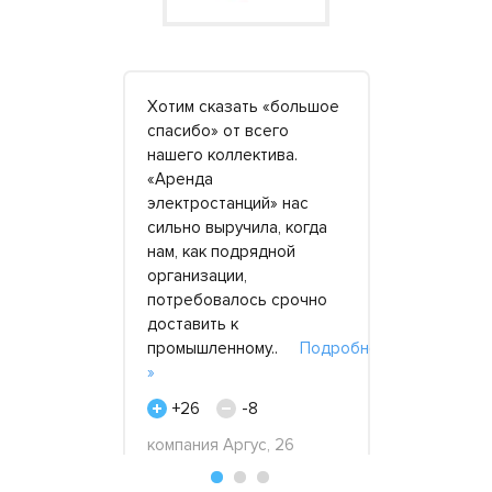
Хотим сказать «большое
В этой фир
доставку
спасибо» от всего
реально вы
Истру!
нашего коллектива.
Близилась 
«Аренда
(заказчик 
я на 150
электростанций» нас
требовате
ностью
сильно выручила, когда
контактиро
й работы.
нам, как подрядной
трудно). М
дивлен
организации,
стройку на 
ированием
потребовалось срочно
было хорош
и
доставить к
по..
Подр
нее »
промышленному..
Подробнее
+42
»
-
5
+26
-8
Коллектив 
тября 2017
Спектр, 29
компания Аргус, 26
февраля 2022