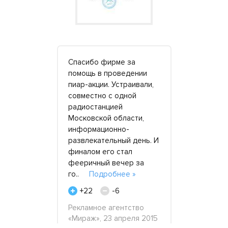
у станцию
Спасибо фирме за
Брали ген
се
помощь в проведении
R110 на ме
полнительно
пиар-акции. Устраивали,
работы в г
док.
совместно с одной
домиках, х
ный, в
радиостанцией
Гостей на 
оянии.
Московской области,
заселяли т
 на уровне.
информационно-
гостиницу. 
ться
развлекательный день. И
не пожалов
обнее »
финалом его стал
от станции
фееричный вечер за
гене..
По
го..
Подробнее »
+33
реля 2020
+22
-6
Егор Фроло
администра
Рекламное агентство
10 апреля 
«Мираж», 23 апреля 2015