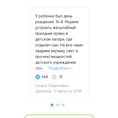
 быстрое
У ребенка был день
Благодаря
ие
рождения, 10-й. Решили
компании с
50 квт! К
устроить масштабный
долгострой
праздник прямо в
Возможнос
 как и к
детском лагере, где
адекватные
станции,
отдыхал сын. На все наши
мощный ге
.
задумки (музыку, свет и
позволила
.
Подробнее
прочее) мощностей
нормальный
детского учреждения
исправить 
точ..
Подробнее »
допущен.
+44
-11
+15
ноября 2019
Семья Смирновых,
Геннадий, 
Дмитров, 17 августа 2014