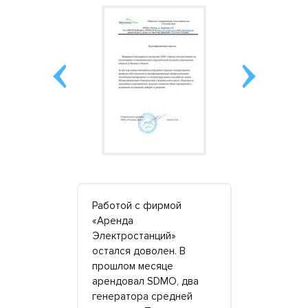
л день
Работой с фирмой
Брали гене
й. Решили
«Аренда
запитать з
штабный
Электростанций»
случай отк
о в
остался доволен. В
Арендовал
е, где
прошлом месяце
оператора
На все наши
арендовал SDMO, два
резервному
у, свет и
генератора средней
Когда пон