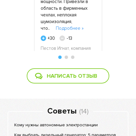
остей
мощности. Привезли в
подключит
еждения
область в фирменных
(энергию н
нее »
чехлах, неплохая
отключили)
шумоизоляция,
пр..
Подр
1
что..
Подробнее »
+22
вых,
-
+30
-13
густа 2014
Валерий, 2
Пестов Игнат, компания
«Горизонт», 22 августа
2018
НАПИСАТЬ ОТЗЫВ
Советы
(14)
Кому нужны автономные электростанции
Как выбрать дизельный генератор: 5 параметров