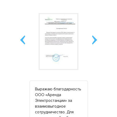
у станцию
Выражаю благодарность
Спасибо «
се
ООО «Аренда
электроста
полнительно
Электростанции» за
помощь к о
док.
взаимовыгодное
празднично
ный, в
сотрудничество. Для
Решили уст