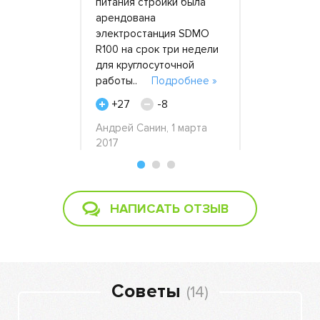
оянии.
питания стройки была
женскому к
 на уровне.
арендована
праздник, 
ться
электростанция SDMO
город, на т
обнее »
R100 на срок три недели
программе,
для круглосуточной
прочего,
работы..
Подробнее »
был..
Под
реля 2020
+27
-8
+49
-
Андрей Санин, 1 марта
2017
Антон Ефим
2015
НАПИСАТЬ ОТЗЫВ
Советы
(14)