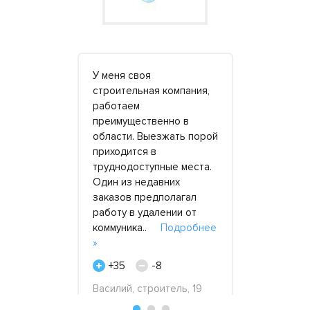
ренды мне
У меня своя
Брали два 
ерьезно
строительная компания,
месяц, оди
нераторы.
работаем
несколько 
 на вторые
преимущественно в
барахлить.
 Ремонт
области. Выезжать порой
мастера, в
потом
приходится в
приехал на
гань с
труднодоступные места.
Провел диа
. И это
Один из недавних
итоге стан
заказов предполагал
нам привез
.
Подробнее
работу в удалении от
новую..
П
коммуника..
Подробнее
+22
»
Штенгер Ви
+35
-8
исполните
в,
директор, 
ель, 25
Василий, строитель, 19
2018
апреля 2018