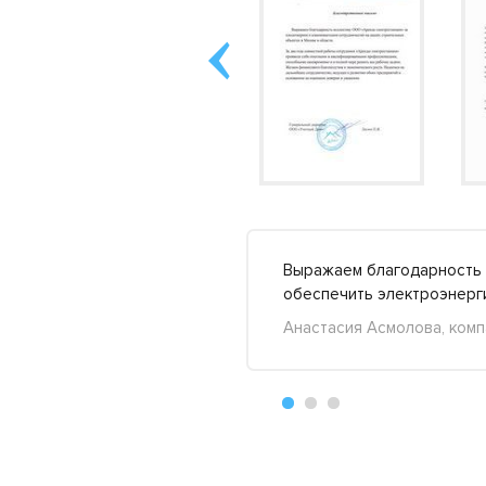
у меня и так старенькое
Выражаем благодарность 
»
обеспечить электроэнерг
Анастасия Асмолова, комп
+74
-22