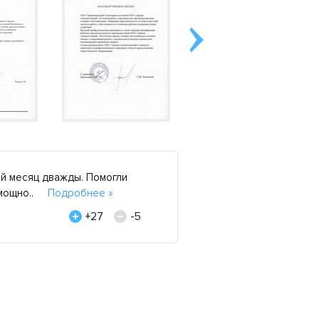
й месяц дважды. Помогли
Приятно работать с 
й мощно..
Подробнее »
помогли именно в эт
Компания «Виолент», 
+27
-5