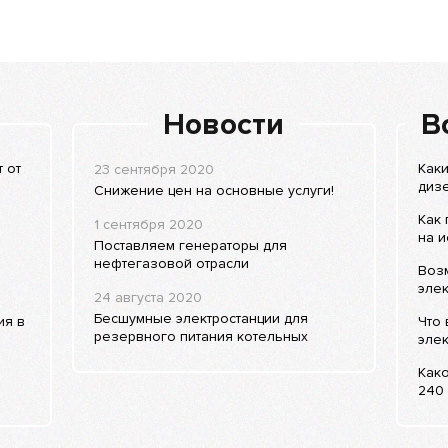
Новости
В
 от
Каки
23 сентября 2020
дизе
Снижение цен на основные услуги!
Как
1 сентября 2020
на и
Поставляем генераторы для
нефтегазовой отрасли
Воз
элек
24 августа 2020
Бесшумные электростанции для
ия в
Что 
резервного питания котельных
элек
Како
240 