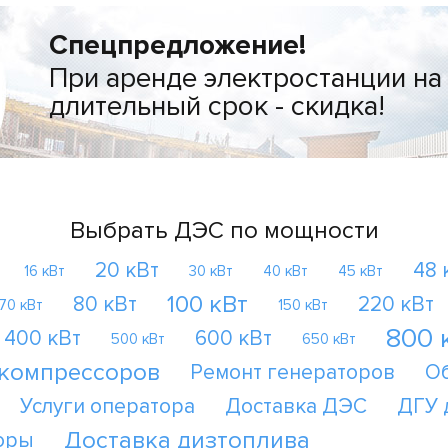
Спецпредложение!
При аренде электростанции на
длительный срок - скидка!
Выбрать ДЭС по мощности
20 кВт
48 
16 кВт
30 кВт
40 кВт
45 кВт
100 кВт
80 кВт
220 кВт
70 кВт
150 кВт
800 
400 кВт
600 кВт
500 кВт
650 кВт
 компрессоров
Ремонт генераторов
О
Услуги оператора
Доставка ДЭС
ДГУ 
Доставка дизтоплива
оры