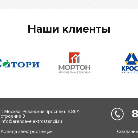
Наши клиенты
8
г. Москва, Рязанский проспект. д.86/1,
строение 3
info@arenda-elektrostancii.ru
Аренда электростанции
Создание