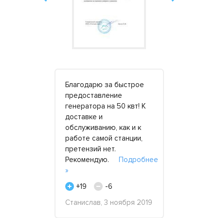
тор SDMO
Благодарю за быстрое
Компания
 – пока шли
предоставление
«АрендаЭл
евых
генератора на 50 квт! К
является 
локе.
доставке и
постоянны
мя ремонта
обслуживанию, как и к
области п
ко в
работе самой станции,
в аренду д
то ни разу
претензий нет.
станций. С
ся на шум
Рекомендую.
Подробнее
2016 года 
»
обращаемс
бнее »
для заказа
+19
-6
г..
Подро
Станислав, 3 ноября 2019
+34