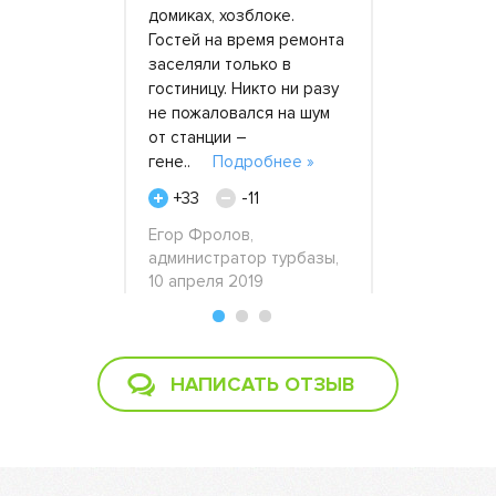
анцию на 80
домиках, хозблоке.
барахлить.
ия
Гостей на время ремонта
мастера, в
 площадки.
заселяли только в
приехал на
аботали
гостиницу. Никто ни разу
Провел диа
 две
не пожаловался на шум
итоге стан
оте
от станции –
нам привез
гене..
Подробнее »
новую..
П
одробнее
+33
-11
+22
Егор Фролов,
Штенгер Ви
администратор турбазы,
исполните
10 апреля 2019
директор, 
2018
 13 января
НАПИСАТЬ ОТЗЫВ