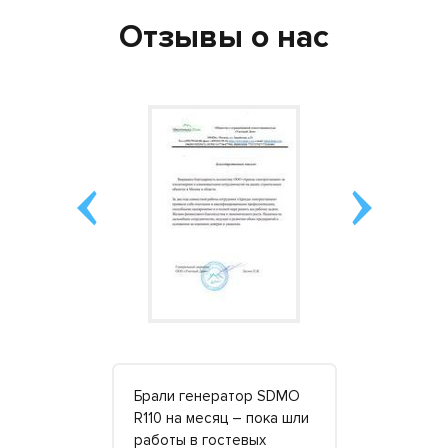
Отзывы о нас
ча
Брали генератор SDMO
Брали два 
тора по
R110 на месяц – пока шли
месяц, оди
ене.
работы в гостевых
несколько 