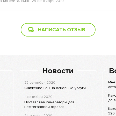
ания «ВитаЛайн», 29 сентября 2019
НАПИСАТЬ ОТЗЫВ
Новости
В
Мне 
23 сентября 2020
авто
Снижение цен на основные услуги!
Как
1 сентября 2020
до з
Поставляем генераторы для
нефтегазовой отрасли
Како
320 
24 августа 2020