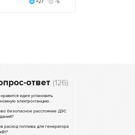
Николай, строитель, 
+27
-5
опрос-ответ
(126)
нравится идея установить
номную электростанцию..
ово безопасное расстояние ДЭС
даний?
в расход топлива для генератора
кВт?