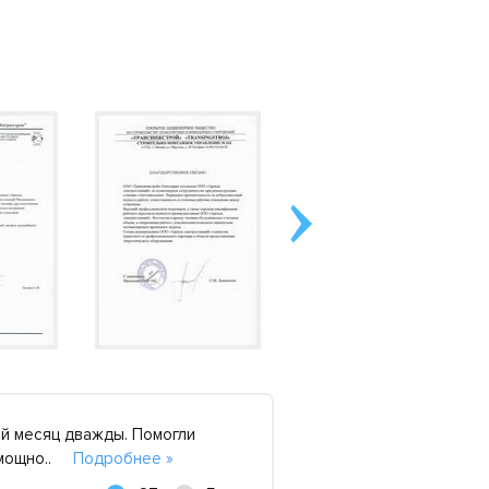
й месяц дважды. Помогли
Хочу сказать большо
й мощно..
Подробнее »
строительная бригада