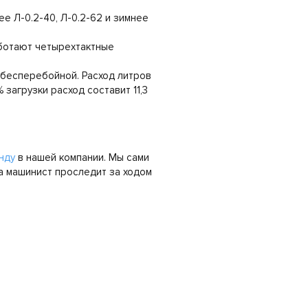
е Л-0.2-40, Л-0.2-62 и зимнее
аботают четырехтактные
 бесперебойной. Расход литров
 загрузки расход составит 11,3
нду
в нашей компании. Мы сами
а машинист проследит за ходом