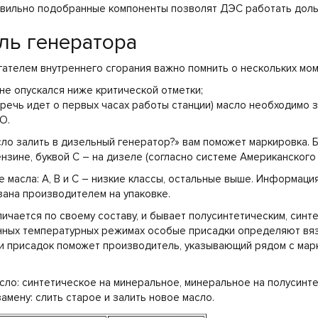
авильно подобранные компоненты позволят ДЭС работать дол
ль генератора
гателем внутреннего сгорания важно помнить о нескольких мом
 не опускался ниже критической отметки;
, речь идет о первых часах работы станции) масло необходимо 
О.
сло залить в дизельный генератор?» вам поможет маркировка. 
нзине, буквой C – на дизеле (согласно системе Американского
е масла: А, В и С – низкие классы, остальные выше. Информация
азана производителем на упаковке.
личается по своему составу, и бывает полусинтетическим, синт
нных температурных режимах особые присадки определяют вязк
и присадок поможет производитель, указывающий рядом с мар
сло: синтетическое на минеральное, минеральное на полусинте
мену: слить старое и залить новое масло.