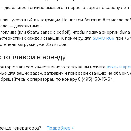
- дизельное топливо высшего и первого сорта по сезону летне
зин, указанный в инструкции. На чистом бензине без масла р
сло) – двухтактные.
оплива (или брать запас с собой), чтобы подача энергии была
рактеристиках каждой станции. К примеру, для
SDMO R66
при 75%
степени загрузки уже 25 литров.
с топливом в аренду
ратор с запасом качественного топлива вы можете
взять в аре
ые для ваших задач, заправим и привезем станцию на объект, 
бращайтесь к операторам по номеру 8 (495) 150-15-64.
аренде генераторов?
Подробнее »