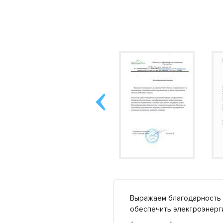
вых задачах и сложном
Выражаем благодарность 
робнее »
обеспечить электроэнерг