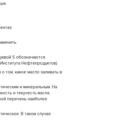
ьше.
ентах:
заменить.
Буквой S обозначаются
 Института Нефтепродуктов).
 о том, какое масло заливать в
етическим и минеральным. На
ость и текучесть масла.
кой перечень наиболее
тическое. В таком случае