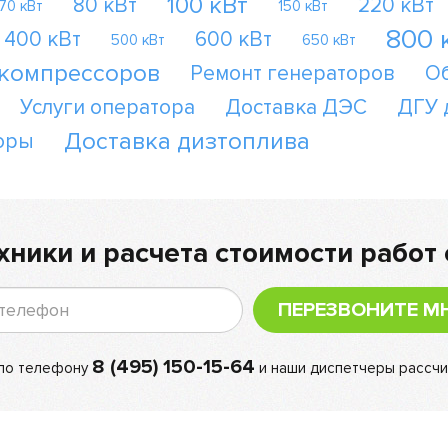
100 кВт
80 кВт
220 кВт
70 кВт
150 кВт
800 
400 кВт
600 кВт
500 кВт
650 кВт
 компрессоров
Ремонт генераторов
О
Услуги оператора
Доставка ДЭС
ДГУ 
Доставка дизтоплива
оры
хники и расчета стоимости работ 
ПЕРЕЗВОНИТЕ М
8 (495) 150-15-64
 по телефону
и наши диспетчеры рассчи