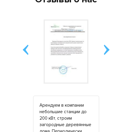
атор на 120
Арендуем в компании
Дирекция 
и вовремя,
небольшие станции до
«Диалог» 
. Топлива
200 кВт, строим
благодарн
ть больше
загородные деревянные
«Аренда
о. Но это
дома. Периодически
Электроста