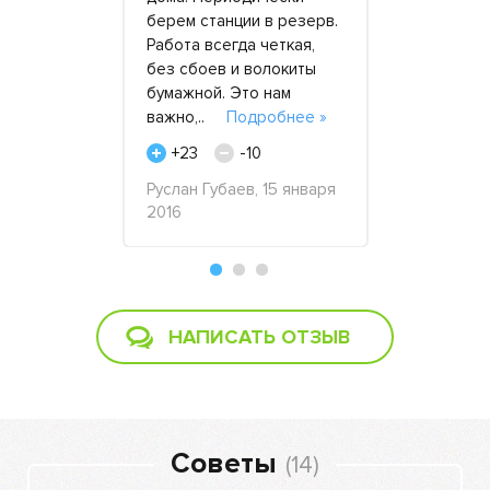
ставляю,
берем станции в резерв.
добросове
дизель,
Работа всегда четкая,
выполнени
ратор
без сбоев и волокиты
электросн
бумажной. Это нам
нашего про
е »
важно,..
Подробнее »
г.Ногинск.
отметит.
+23
-10
+55
 20 апреля
Руслан Губаев, 15 января
2016
ООО «Диал
2017
НАПИСАТЬ ОТЗЫВ
Советы
(14)