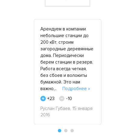
–
Арендуем в компании
Отличный с
небольшие станции до
который ст
ию
200 кВт, строим
денег. В «
емя. Как и
загородные деревянные
электроста
орудование
дома. Периодически
оказали к
азу видно.
берем станции в резерв.
услугу, как
ика
Работа всегда четкая,
«под ключ»
номное
без сбоев и волокиты
поскольку 
ение
бумажной. Это нам
переживат
 для
важно,..
Подробнее »
того, как
одробнее
пр..
Подр
+23
-10
+28
Руслан Губаев, 15 января
5
2016
«Строй-АТ»
2023
рович,
оября 2021