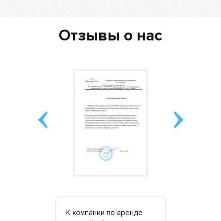
Отзывы о нас
одстанция
К компании по аренде
Брали в ар