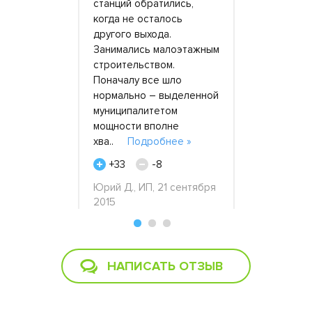
 когда
станций обратились,
для бетона
ть с
когда не осталось
прогрели, 
й на
другого выхода.
запитали г
риала
Занимались малоэтажным
Генератор 
много
строительством.
хорошем со
иципальное
Поначалу все шло
Обслуживан
на
нормально – выделенной
Будем обр
оторого
муниципалитетом
снова.
П
мощности вполне
+18
робнее »
хва..
Подробнее »
Виктор, 26
+33
-8
начальник
Юрий Д., ИП, 21 сентября
екабря
2015
НАПИСАТЬ ОТЗЫВ