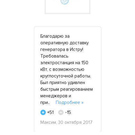
одстанция
Благодарю за
Мы являем
 когда
оперативную доставку
постоянны
ть с
генератора в Истру!
компании 
й на
Требовалась
Электроста
риала
электростанция на 150
сотруднича
много
кВт, с возможностью
года. Зака
иципальное
круглосуточной работы.
электроста
на
Был приятно удивлен
кВт. За вр
оторого
быстрым реагированием
проектов м
менеджеров и
здесь раб
робнее »
при..
Подробнее »
от..
Подр
+51
-15
+50
-
начальник
Максим, 30 октября 2017
екабря
"Траст", 1