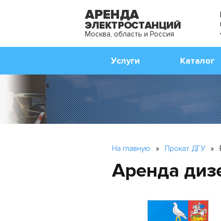
Москва, область и Россия
Услуги
Каталог
На главную
»
Прокат ДГУ
»
Аренда диз