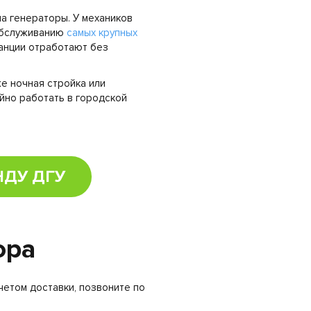
а генераторы. У механиков
обслуживанию
самых крупных
танции отработают без
е ночная стройка или
йно работать в городской
НДУ ДГУ
ора
четом доставки, позвоните по