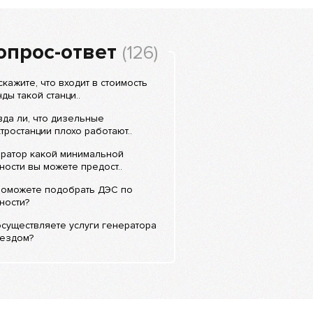
опрос-ответ
(126)
кажите, что входит в стоимость
ды такой станци..
да ли, что дизельные
тростанции плохо работают..
ератор какой минимальной
ости вы можете предост..
поможете подобрать ДЭС по
ности?
существляете услуги генератора
ыездом?