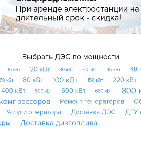
При аренде электростанции на
длительный срок - скидка!
Выбрать ДЭС по мощности
20 кВт
48 
16 кВт
30 кВт
40 кВт
45 кВт
100 кВт
80 кВт
220 кВт
70 кВт
150 кВт
800 
400 кВт
600 кВт
500 кВт
650 кВт
 компрессоров
Ремонт генераторов
О
Услуги оператора
Доставка ДЭС
ДГУ 
Доставка дизтоплива
оры