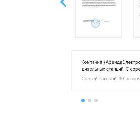
 кВт, с возможностью
Компания «АрендаЭлектро
одробнее »
дизельных станций. С сер
Сергей Роговой, 30 январ
+51
-15