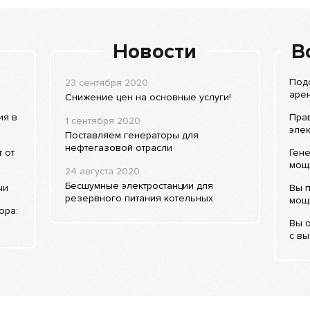
Новости
В
Подс
23 сентября 2020
арен
Снижение цен на основные услуги!
ия в
Прав
1 сентября 2020
элек
Поставляем генераторы для
нефтегазовой отрасли
 от
Ген
мощн
24 августа 2020
Бесшумные электростанции для
чи
Вы 
резервного питания котельных
мощ
ора:
Вы о
с в