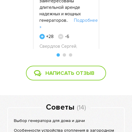
больше
заинтересованы
источник м
понимающее
длительной аренде
района как
надежных и мощных
возникли). 
е..
Подробнее
генераторов..
Подробнее
смогл..
П
»
+56
-
+28
-6
Антон, 30 
Свердлов Сергей,
 декабря
Стройбат, 22 февраля
2019
НАПИСАТЬ ОТЗЫВ
Советы
(14)
Выбор генератора для дома и дачи
Особенности устройства отопления в загородном