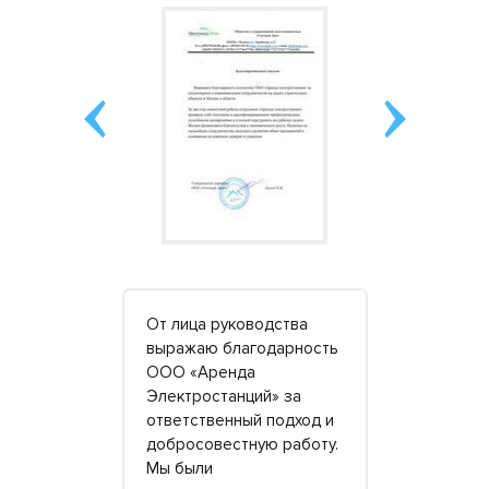
ор на 150
От лица руководства
Хорошая к
ки. На
выражаю благодарность
отличный с
 аренду
ООО «Аренда
Обратился 
 чем
Электростанций» за
«приперло»
Отношение
ответственный подход и
потребова
добросовестную работу.
автозаправ
ное с
Мы были
дополните