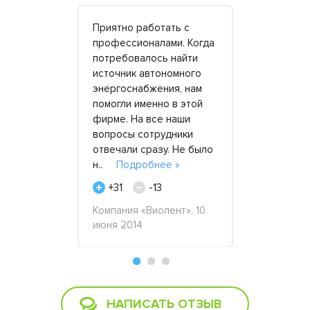
аренду
Приятно работать с
Хочу побл
орадовало
профессионалами. Когда
компанию 
тояние
потребовалось найти
Электроста
трое время
источник автономного
ответствен
са.
энергоснабжения, нам
заказам. С
м, кто
помогли именно в этой
уже трижд
резервной
фирме. На все наши
них генера
ый плюс -
вопросы сотрудники
разные цел
ратор,
отвечали сразу. Не было
на рабочие
ее »
н..
Подробнее »
один..
По
+31
-13
+23
февраля
Компания «Виолент», 10
Виктор Фро
июня 2014
мая 2019
НАПИСАТЬ ОТЗЫВ