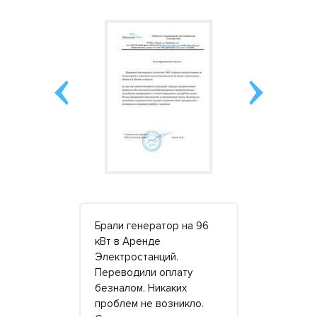
з
Брали генератор на 96
Брали гене
слугам
кВт в Аренде
запитки бо
. В
Электростанций.
склада. В 
 трижды
Переводили оплату
электриче
танции
безналом. Никаких
начались ж
ней
проблем не возникло.
перебои. К