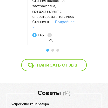
Станция полностью
обращалис
застрахована,
предлагаю
предоставляют с
генераторы
 месяца три
операторами и топливом.
нам нужна 
иной
Станция н..
Подробнее
станц..
П
бнее »
»
+34
+46
Фарид, 6 м
-18
евич,
Тимур, 10 февраля 2016
ус», 22
НАПИСАТЬ ОТЗЫВ
Советы
(14)
Устройство генератора