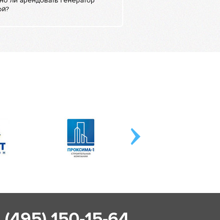
но ли арендовать генератор
ой?
 (495) 150-15-64