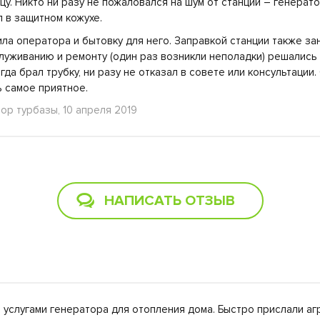
цу. Никто ни разу не пожаловался на шум от станции – генерат
л в защитном кожухе.
ла оператора и бытовку для него. Заправкой станции также за
уживанию и ремонту (один раз возникли неполадки) решались
да брал трубку, ни разу не отказал в совете или консультации
 самое приятное.
ор турбазы, 10 апреля 2019
НАПИСАТЬ ОТЗЫВ
услугами генератора для отопления дома. Быстро прислали агр