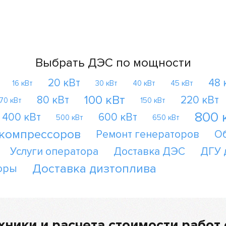
Выбрать ДЭС по мощности
20 кВт
48 
16 кВт
30 кВт
40 кВт
45 кВт
100 кВт
80 кВт
220 кВт
70 кВт
150 кВт
800 
400 кВт
600 кВт
500 кВт
650 кВт
 компрессоров
Ремонт генераторов
О
Услуги оператора
Доставка ДЭС
ДГУ 
Доставка дизтоплива
оры
хники и расчета стоимости работ 