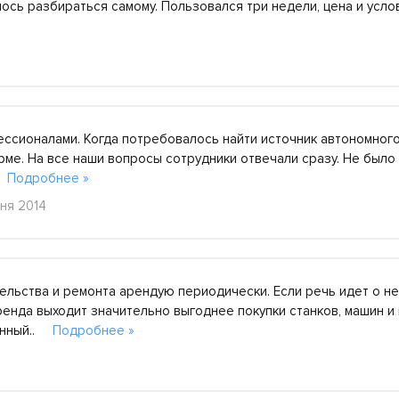
лось разбираться самому. Пользовался три недели, цена и усло
ссионалами. Когда потребовалось найти источник автономног
рме. На все наши вопросы сотрудники отвечали сразу. Не было
..
Подробнее »
ня 2014
льства и ремонта арендую периодически. Если речь идет о н
енда выходит значительно выгоднее покупки станков, машин и 
венный..
Подробнее »