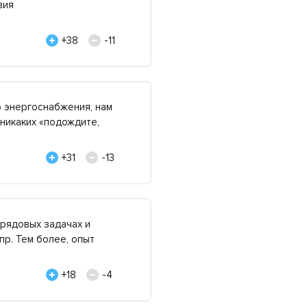
вия
+38
-11
о энергоснабжения, нам
 никаких «подождите,
+31
-13
ерядовых задачах и
пр. Тем более, опыт
+18
-4