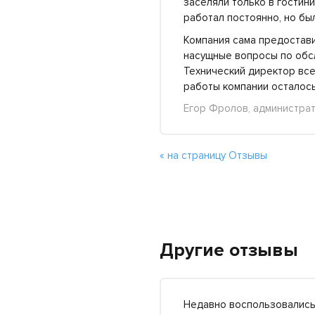
заселяли только в гостини
работал постоянно, но бы
Компания сама предостави
насущные вопросы по обсл
Технический директор всег
работы компании осталось
Егор Фролов, администрат
« на страницу Отзывы
Другие отзывы
Недавно воспользовались 