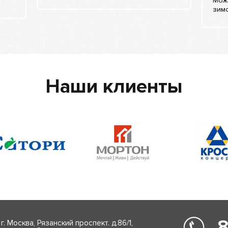
Мож
зим
Наши клиенты
8
г. Москва, Рязанский проспект. д.86/1,