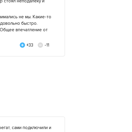
ор стоял неподалеку и
нимались не мы. Какие-то
 довольно быстро.
. Общее впечатление от
+33
-11
егат, сами подключили и