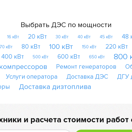
Выбрать ДЭС по мощности
20 кВт
48 
16 кВт
30 кВт
40 кВт
45 кВт
100 кВт
80 кВт
220 кВт
70 кВт
150 кВт
800 
400 кВт
600 кВт
500 кВт
650 кВт
 компрессоров
Ремонт генераторов
О
Услуги оператора
Доставка ДЭС
ДГУ 
Доставка дизтоплива
оры
хники и расчета стоимости работ 