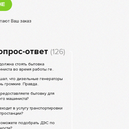
НЕ
тают Ваш заказ
опрос-ответ
(126)
должна стоять бытовка
ниста во время работы ге..
шал, что дизельные генераторы
ь громкие. Правда..
редоставляете бытовку для
его машиниста?
входит в услугу транспортировки
тростанции?
поможете подобрать ДЭС по
ности?