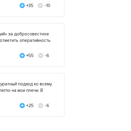
+35
-10
ий» за добросовестное
 отметить оперативность
+55
-6
уратный подход ко всему,
егло на мои плечи. В
+25
-6