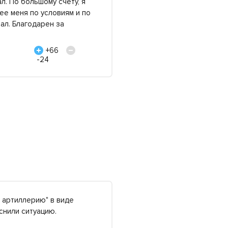
л. По большому счету, я
е меня по условиям и по
ал. Благодарен за
+66
-24
 артиллерию" в виде
снили ситуацию.