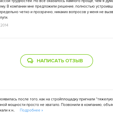
ассой трудностей. Но все оказалось намного проще, чем я дума
му. В компании мне предложили решение, полностью устроивше
предельно четко и прозрачно, никаких вопросов у меня не вызв
луги.
 2014
НАПИСАТЬ ОТЗЫВ
оявилась после того, как на стройплощадку пригнали "тяжелую
ной мощности просто не хватало. Позвонили в компанию, объя
хали к н..
Подробнее »