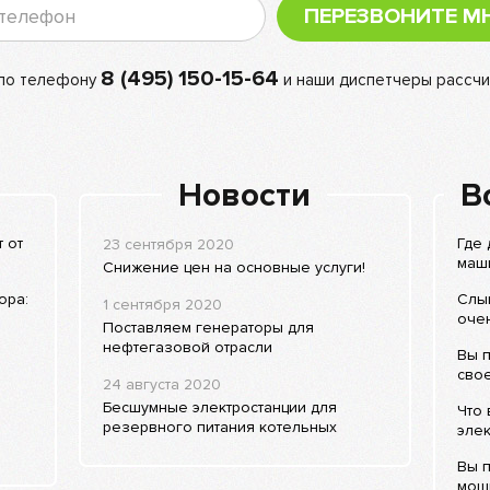
ПЕРЕЗВОНИТЕ М
8 (495) 150-15-64
 по телефону
и наши диспетчеры рассчи
Новости
В
 от
Где 
23 сентября 2020
маши
Снижение цен на основные услуги!
ора:
Слы
1 сентября 2020
очен
Поставляем генераторы для
нефтегазовой отрасли
Вы п
сво
24 августа 2020
Бесшумные электростанции для
Что 
резервного питания котельных
элек
Вы 
мощ