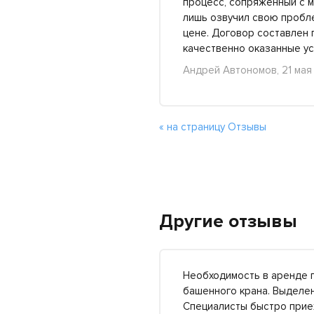
процесс, сопряженный с м
лишь озвучил свою пробле
цене. Договор составлен 
качественно оказанные ус
Андрей Автономов, 21 мая
« на страницу Отзывы
Другие отзывы
Необходимость в аренде п
башенного крана. Выделен
Специалисты быстро прие