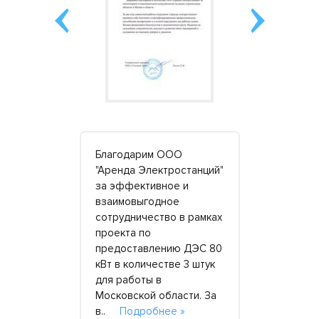
шей
Благодарим ООО
Благодари
г завершить
"Аренда Электростанций"
«Аренда
ма.
за эффективное и
электроста
за
взаимовыгодное
подборе г
ньги взять
сотрудничество в рамках
резервного
атор
проекта по
торгового 
дключить
предоставлению ДЭС 80
Компания 
нструмент и
кВт в количестве 3 штук
всем нашим
у косяков,
для работы в
оправдав 
одробнее »
Московской области. За
предложив
в..
Подробнее »
в..
Подро