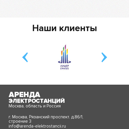
Наши клиенты
Москва, область и Россия
г. Москва, Рязанский проспект. д.86/1,
строение 3
info@arenda-elektrostancii.ru