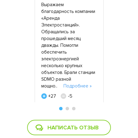
Выражаем
От лица ру
партнерами
благодарность компании
выражаю б
енда
«Аренда
ООО «Аре
ий»,
Электростанций».
Электроста
с 2017
Обращались за
ответствен
аем
прошедший месяц
добросове
и от 80
дважды. Помогли
Мы были
 совместных
обеспечить
заинтерес
оняли:
электроэнергией
длительно
ют
несколько крупных
надежных 
ее »
объектов. Брали станции
генерато
SDMO разной
»
мощно..
Подробнее »
+28
+27
-5
враля 2018
Свердлов 
Стройбат, 
Анастасия Асмолова,
2019
компания «ВитаЛайн», 29
сентября 2019
НАПИСАТЬ ОТЗЫВ