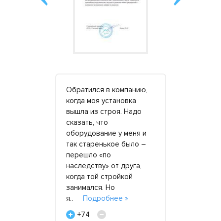
дарить за
Обратился в компанию,
Заказал ге
работу и
когда моя установка
кВт. Доста
оре
вышла из строя. Надо
идет в кож
ставил на
сказать, что
оказалось 
 Сразу
оборудование у меня и
чем было н
так старенькое было –
плюс, не п
овали.
перешло «по
где бы иск
у, сделали
наследству» от друга,
если бы ге
ти. С
когда той стройкой
заглох на
занимался. Но
п..
Подро
робнее »
я..
Подробнее »
+26
+74
Олег Никон