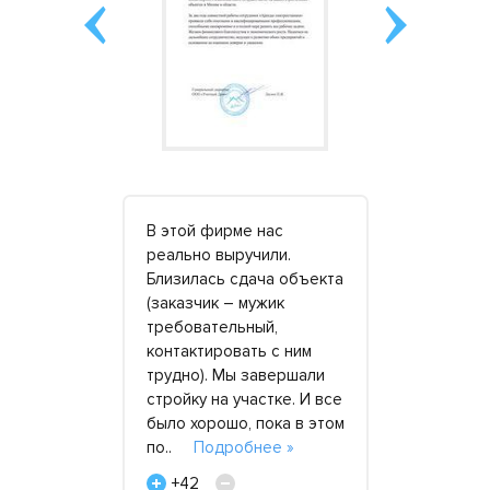
В этой фирме нас
У меня сво
партнерами
реально выручили.
строительн
енда
Близилась сдача объекта
работаем
ий»,
(заказчик – мужик
преимущес
с 2017
требовательный,
области. В
аем
контактировать с ним
приходится
и от 80
трудно). Мы завершали
труднодост
 совместных
стройку на участке. И все
Один из не
оняли:
было хорошо, пока в этом
заказов пр
ют
по..
Подробнее »
работу в у
ее »
коммуник
+42