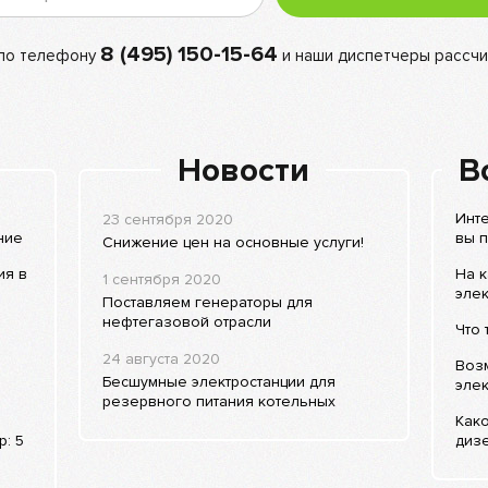
8 (495) 150-15-64
 по телефону
и наши диспетчеры рассчи
Новости
В
Инте
23 сентября 2020
ние
вы п
Снижение цен на основные услуги!
ия в
На 
1 сентября 2020
элек
Поставляем генераторы для
нефтегазовой отрасли
Что 
24 августа 2020
Воз
Бесшумные электростанции для
элек
резервного питания котельных
Како
: 5
дизе