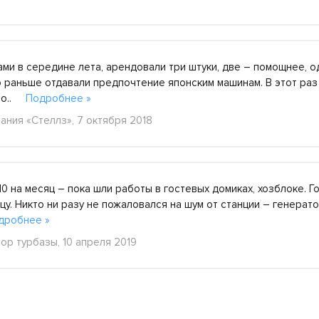
ми в середине лета, арендовали три штуки, две – помощнее, о
о раньше отдавали предпочтение японским машинам. В этот раз
або..
Подробнее »
ания «Стеллз», 7 октября 2018
0 на месяц – пока шли работы в гостевых домиках, хозблоке. Г
цу. Никто ни разу не пожаловался на шум от станции – генерат
дробнее »
ор турбазы, 10 апреля 2019