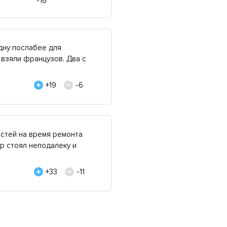
-16
дну послабее для
 взяли французов. Два с
+19
-6
остей на время ремонта
ор стоял неподалеку и
+33
-11