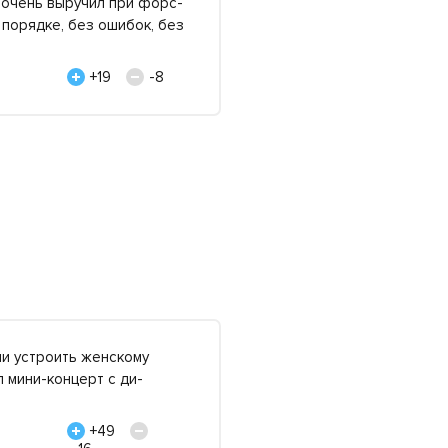
с очень выручил при форс-
 порядке, без ошибок, без
+19
-8
ли устроить женскому
л мини-концерт с ди-
+49