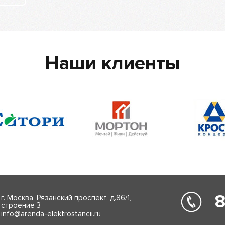
Наши клиенты
8
г. Москва, Рязанский проспект. д.86/1,
строение 3
info@arenda-elektrostancii.ru