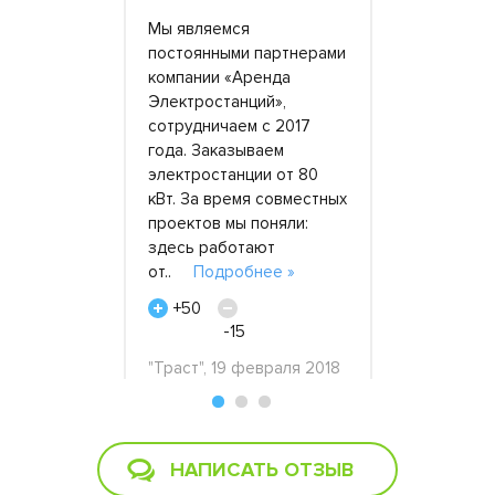
годарим
Мы являемся
Хочу побл
постоянными партнерами
компанию 
й» за
компании «Аренда
Электроста
ную ДГУ
Электростанций»,
ответствен
0 кВт для
сотрудничаем с 2017
заказам. С
ительной
года. Заказываем
уже трижд
Кубинка,
электростанции от 80
них генера
район.
кВт. За время совместных
разные цел
ия
проектов мы поняли:
на рабочие
на
здесь работают
один..
По
ее »
от..
Подробнее »
+23
0
+50
Виктор Фро
-15
мая 2019
6 октября
"Траст", 19 февраля 2018
НАПИСАТЬ ОТЗЫВ