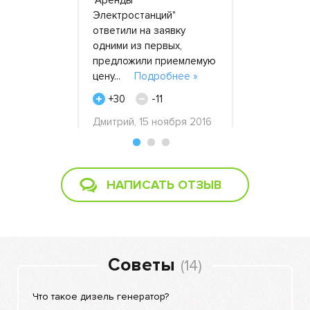
ости (у
Электростанций"
просто не 
-то перебои
ответили на заявку
Позвонили 
, что мне
одними из первых,
объяснил
обнее »
предложили приемлемую
»
цену...
Подробнее »
+35
+30
-11
Виталий, п
я 2021
ноября 201
Дмитрий, 15 ноября 2016
НАПИСАТЬ ОТЗЫВ
Советы
(14)
Что такое дизель генератор?