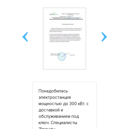
ания,
Понадобилась
Необходим
ис.
электростанция
появилась 
им, когда
мощностью до 300 кВт, с
как на стр
доставкой и
пригнали "
ь на
обслуживанием под
артиллерию
ключ. Специалисты
башенного 
ый
"Аренды
Выделенно