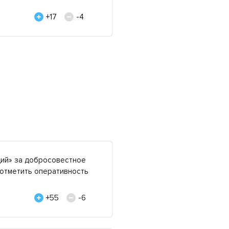
+17
-4
ий» за добросовестное
 отметить оперативность
+55
-6