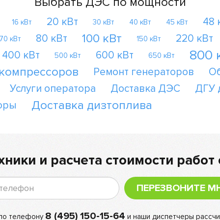
Выбрать ДЭС по мощности
20 кВт
48 
16 кВт
30 кВт
40 кВт
45 кВт
100 кВт
80 кВт
220 кВт
70 кВт
150 кВт
800 
400 кВт
600 кВт
500 кВт
650 кВт
 компрессоров
Ремонт генераторов
О
Услуги оператора
Доставка ДЭС
ДГУ 
Доставка дизтоплива
оры
хники и расчета стоимости работ 
ПЕРЕЗВОНИТЕ М
8 (495) 150-15-64
 по телефону
и наши диспетчеры рассчи