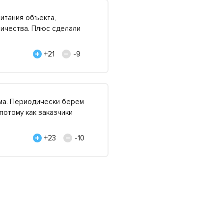
питания объекта,
ничества. Плюс сделали
+21
-9
ма. Периодически берем
 потому как заказчики
+23
-10