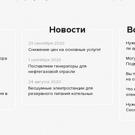
Новости
В
Нужн
23 сентября 2020
ли а
Снижение цен на основные услуги!
ора:
Могу
1 сентября 2020
Под
Поставляем генераторы для
нефтегазовой отрасли
Вы п
на о
24 августа 2020
Бесшумные электростанции для
Что 
ия в
резервного питания котельных
элек
Нуже
Скол