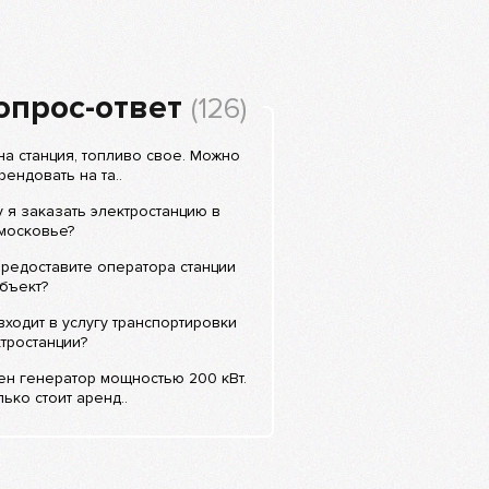
опрос-ответ
(126)
а станция, топливо свое. Можно
рендовать на та..
 я заказать электростанцию в
московье?
редоставите оператора станции
бъект?
входит в услугу транспортировки
тростанции?
н генератор мощностью 200 кВт.
ько стоит аренд..