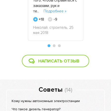
ратор
того, чтобы справиться с
электроста
заказами, рук и
запитать 
е »
те..
Подробнее »
площадку (
объе..
П
+18
-9
+41
 20 апреля
Николай, строитель, 25
мая 2018
Людмила, 
район, 28 
НАПИСАТЬ ОТЗЫВ
Советы
(14)
Кому нужны автономные электростанции
Что такое дизель генератор?