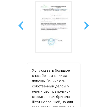
атор на 120
Хочу сказать большое
Администр
и вовремя,
спасибо компании за
проводила 
. Топлива
помощь! Занимаюсь
реконстру
ть больше
собственным делом, у
городского
о. Но это
меня - своя ремонтно-
юношеског
ставляю,
строительная бригада.
мы конкурс
дизель,
Штат небольшой, но для
Понадобил