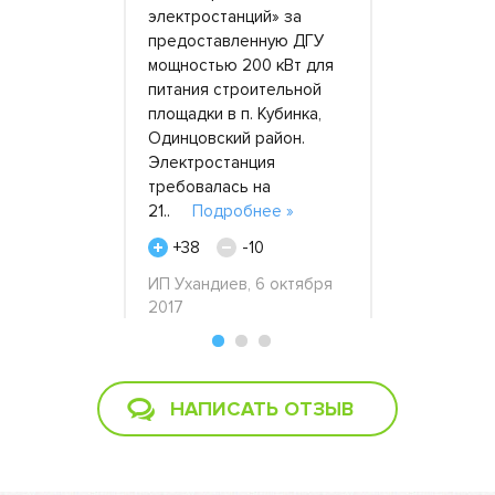
тива.
электростанций» за
Электроста
предоставленную ДГУ
ответствен
й» нас
мощностью 200 кВт для
заказам. С
ла, когда
питания строительной
уже трижд
ядной
площадки в п. Кубинка,
них генера
Одинцовский район.
разные цел
ь срочно
Электростанция
на рабочие
требовалась на
один..
По
ому..
Подробнее
21..
Подробнее »
+23
+38
-10
Виктор Фро
мая 2019
ИП Ухандиев, 6 октября
2017
с, 26
2
НАПИСАТЬ ОТЗЫВ