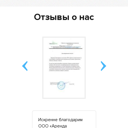
Отзывы о нас
ь «большое
Искренне благодарим
Хочу побл
сего
ООО «Аренда
компанию 