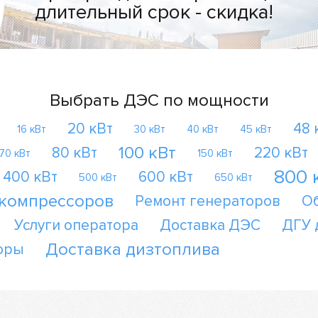
длительный срок - скидка!
Выбрать ДЭС по мощности
20 кВт
48 
16 кВт
30 кВт
40 кВт
45 кВт
100 кВт
80 кВт
220 кВт
70 кВт
150 кВт
800 
400 кВт
600 кВт
500 кВт
650 кВт
 компрессоров
Ремонт генераторов
О
Услуги оператора
Доставка ДЭС
ДГУ 
Доставка дизтоплива
оры