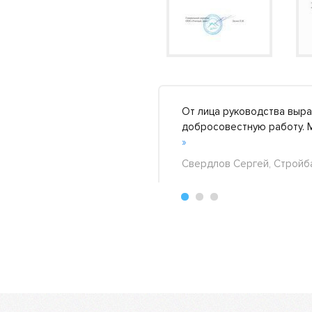
гере, где отдыхал сын.
От лица руководства выр
ее »
добросовестную работу. 
»
+44
-11
Свердлов Сергей, Стройба