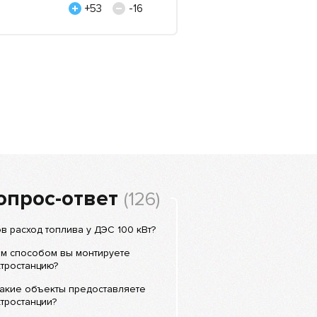
Александр, компания 
+53
-16
опрос-ответ
(126)
в расход топлива у ДЭС 100 кВт?
им способом вы монтируете
тростанцию?
какие объекты предоставляете
тростанции?