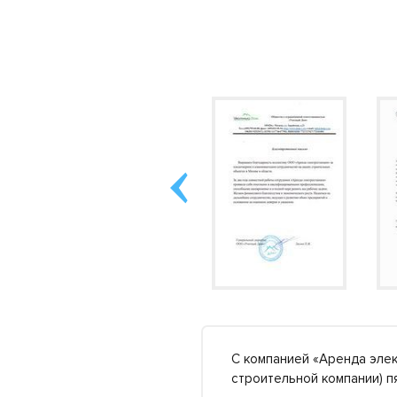
во Московской области).
С компанией «Аренда элек
обнее »
строительной компании) 