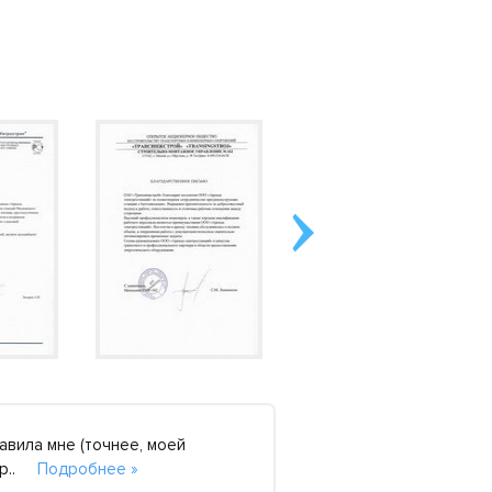
авила мне (точнее, моей
Не знаю, почему все
стр..
Подробнее »
двигателем Isuzu. Ду