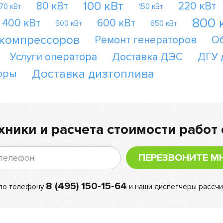
100 кВт
80 кВт
220 кВт
70 кВт
150 кВт
800 
400 кВт
600 кВт
500 кВт
650 кВт
 компрессоров
Ремонт генераторов
О
Услуги оператора
Доставка ДЭС
ДГУ 
Доставка дизтоплива
оры
хники и расчета стоимости работ 
ПЕРЕЗВОНИТЕ М
8 (495) 150-15-64
 по телефону
и наши диспетчеры рассчи