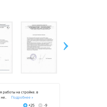
 работы на стройке, в
Брали генератор SDMO
й не..
Подробнее »
оказались не готовы 
Виктор, 19 декабря 2
+25
-9