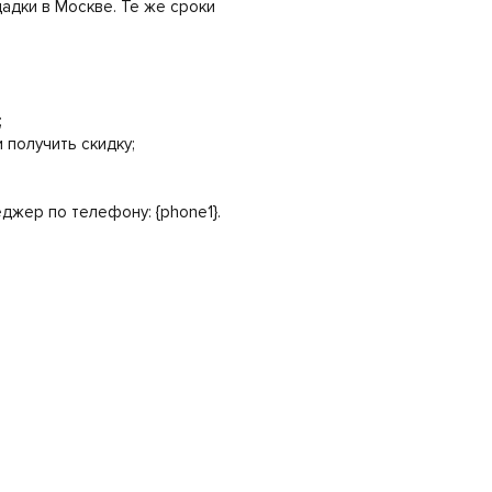
щадки в Москве. Те же сроки
;
 получить скидку;
жер по телефону: {phone1}.