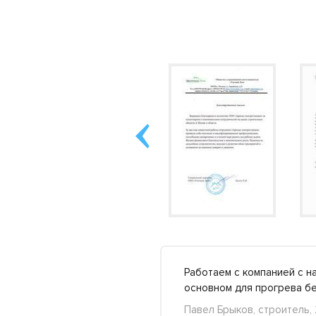
сяц дважды. Помогли
Работаем с компанией с н
щно..
Подробнее »
основном для прогрева б
Павел Брыков, строитель,
+27
-5