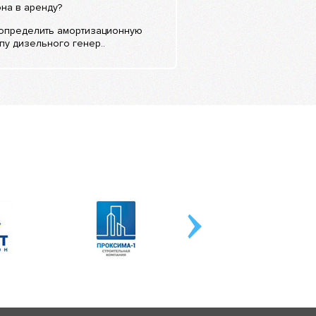
на в аренду?
 определить амортизационную
пу дизельного генер..