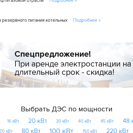
ефтегазовой отрасли
Подробнее »
 резервного питания котельных
Подробнее »
Спецпредложение!
При аренде электростанции на
длительный срок - скидка!
Выбрать ДЭС по мощности
20 кВт
48 
16 кВт
30 кВт
40 кВт
45 кВт
100 кВт
80 кВт
220 кВт
70 кВт
150 кВт