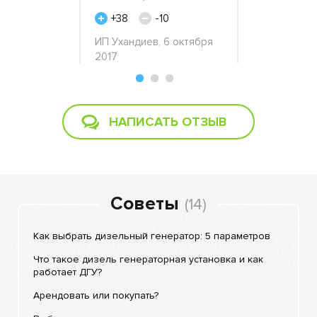
»
+38
-10
+46
орухин,
ИП Ухандиев, 6 октября
-
ллз», 7
2017
Тимур, 10 
НАПИСАТЬ ОТЗЫВ
Советы
(14)
Как выбрать дизельный генератор: 5 параметров
Что такое дизель генераторная установка и как
работает ДГУ?
Арендовать или покупать?