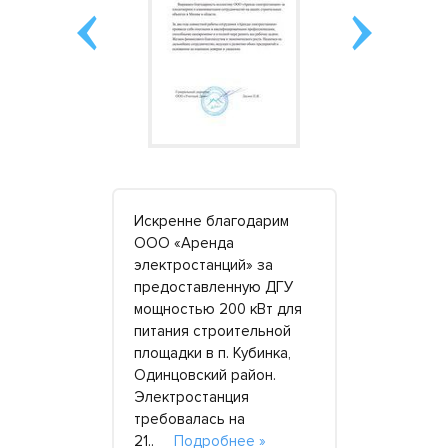
а
Искренне благодарим
Брали гене
 в
ООО «Аренда
кВт в Арен
,
электростанций» за
Электроста
и штуки,
предоставленную ДГУ
Переводил
е, одну
мощностью 200 кВт для
безналом. 
 резерва.
питания строительной
проблем не
 но раньше
площадки в п. Кубинка,
Станция п
дпочтение
Одинцовский район.
застрахова
нам. В этот
Электростанция
предостав
Подробнее
требовалась на
операторам
21..
Подробнее »
Станция н