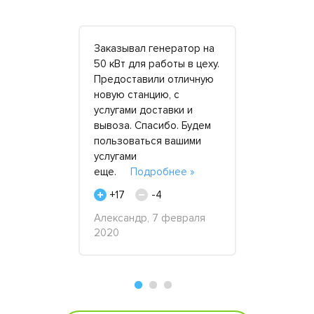
 Обратился
Заказывал генератор на
Быстрая п
50 кВт для работы в цеху.
дизельген
для
Предоставили отличную
приемлемой
тно
новую станцию, с
Доставили 
ость
услугами доставки и
кВт для пи
 и
вывоза. Спасибо. Будем
строительн
енеджера
пользоваться вашими
Генератор
ать в любое
услугами
круглосуто
 быстро
еще.
Подробнее »
недели, к 
овор,
операторо
+17
-4
нее »
претензи
Александр, 7 февраля
»
2020
+40
-
ентября
Топорков В.
2017