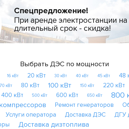
Спецпредложение!
При аренде электростанции на
длительный срок - скидка!
Выбрать ДЭС по мощности
20 кВт
48 
16 кВт
30 кВт
40 кВт
45 кВт
100 кВт
80 кВт
220 кВт
70 кВт
150 кВт
800 
400 кВт
600 кВт
500 кВт
650 кВт
 компрессоров
Ремонт генераторов
О
Услуги оператора
Доставка ДЭС
ДГУ 
Доставка дизтоплива
оры