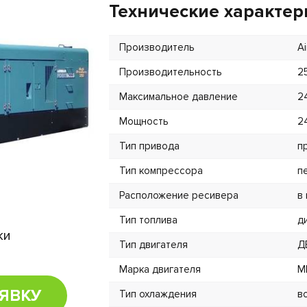
Технические характер
Производитель
A
Производительность
2
Максимальное давление
2
Мощность
2
Тип привода
п
Тип компрессора
п
Расположение ресивера
в
Тип топлива
д
ки
Тип двигателя
Д
Марка двигателя
M
ЯВКУ
Тип охлаждения
в