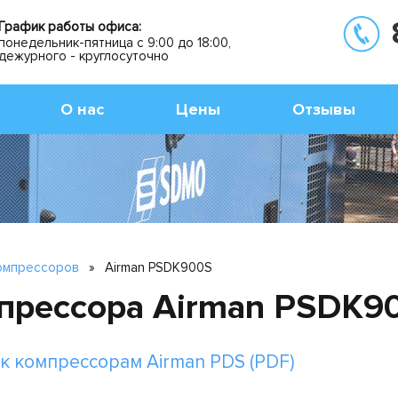
График работы офиса:
понедельник-пятница с 9:00 до 18:00,
дежурного - круглосуточно
О нас
Цены
Отзывы
компрессоров
»
Airman PSDK900S
прессора Airman PSDK9
к компрессорам Airman PDS (PDF)