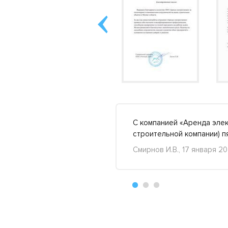
ный, контактировать с
С компанией «Аренда элек
ее »
строительной компании) 
Смирнов И.В., 17 января 20
+42
-14