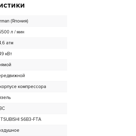
истики
irman (Япония)
5500 л / мин
4,6 атм
49 кВт
рямой
ередвижной
 корпусе компрессора
изель
ВС
ITSUBISHI S6B3-FTA
оздушное