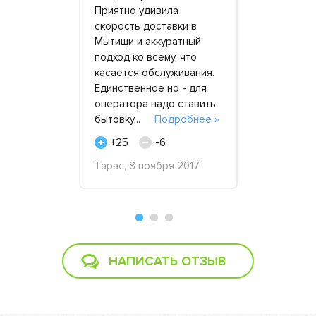
ий"
Приятно удивила
Обратился 
льны.
скорость доставки в
«приперло»
нция,
Мытищи и аккуратный
потребова
ивом и
подход ко всему, что
автозаправ
лишнего не
касается обслуживания.
дополните
формили все
Единственное но - для
источник м
рендовали
оператора надо ставить
района как
.
Подробнее
бытовку,..
Подробнее »
возникли). 
смогл..
П
+25
-6
+56
Тарас, 8 ноября 2017
-
ния
Антон, 30 
юня 2018
НАПИСАТЬ ОТЗЫВ