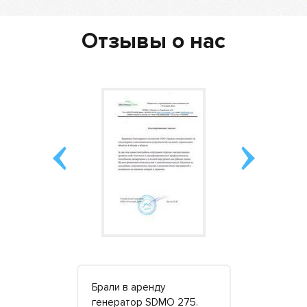
Отзывы о нас
вом с
Брали в аренду
Хорошая к
ренда
генератор SDMO 275.
отличный с