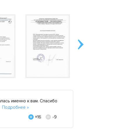
лась именно к вам. Спасибо
Брали в аренду станц
.
Подробнее »
состоянии. Обслужив
Виктор, 26 апреля 20
+16
-9