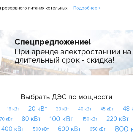
 резервного питания котельных
Подробнее »
Спецпредложение!
При аренде электростанции на
длительный срок - скидка!
Выбрать ДЭС по мощности
20 кВт
48 
16 кВт
30 кВт
40 кВт
45 кВт
100 кВт
80 кВт
220 кВт
70 кВт
150 кВт
800 
400 кВт
600 кВт
500 кВт
650 кВт