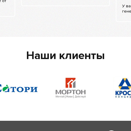
 от
У в
гене
Наши клиенты