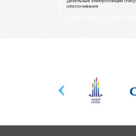
Дизельные электростанции спасут
обесточивания