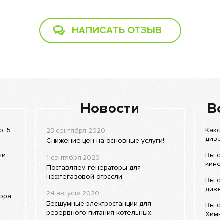
НАПИСАТЬ ОТЗЫВ
Новости
В
: 5
Како
23 сентября 2020
дизе
Снижение цен на основные услуги!
чи
Вы с
1 сентября 2020
кино
Поставляем генераторы для
нефтегазовой отрасли
Вы с
диз
24 августа 2020
ора:
Бесшумные электростанции для
Вы с
резервного питания котельных
Хим