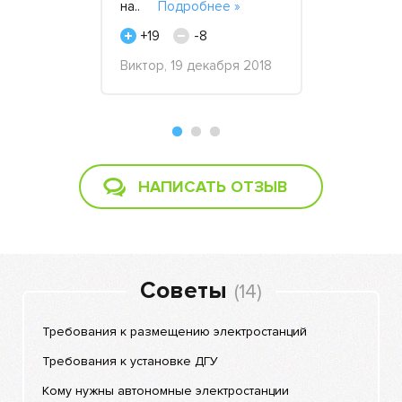
 топливом.
на..
Подробнее »
допущен.
Подробнее
+19
-8
+15
Виктор, 19 декабря 2018
Геннадий, 
раля 2016
НАПИСАТЬ ОТЗЫВ
Советы
(14)
Требования к размещению электростанций
Требования к установке ДГУ
Кому нужны автономные электростанции