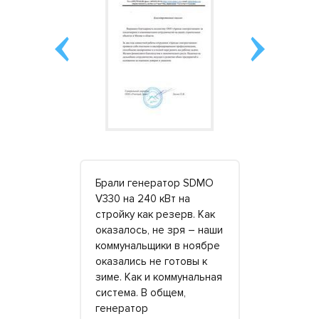
ор на 96
Брали генератор SDMO
Благодаря
V330 на 240 кВт на
компании с
ий.
стройку как резерв. Как
долгострой
плату
оказалось, не зря – наши
Возможнос
аких
коммунальщики в ноябре
адекватные
зникло.
оказались не готовы к
мощный ге
остью
зиме. Как и коммунальная
позволила
система. В общем,
нормальный
т с
генератор
исправить 