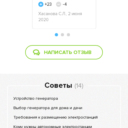
+23
-4
+19
Хасанова С.Л., 2 июня
Дамир, Под
р турбазы,
2020
ноября 201
9
НАПИСАТЬ ОТЗЫВ
Советы
(14)
Устройство генератора
Выбор генератора для дома и дачи
Требования к размещению электростанций
Кому нужны автономные электростанции