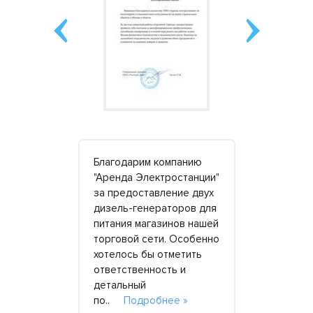
тор SDMO
Благодарим компанию
Станцию бр
 – пока шли
"Аренда Электростанции"
посмотрев 
евых
за предоставление двух
него небол
локе.
дизель-генераторов для
Живем ряд
мя ремонта
питания магазинов нашей
точнее, де
ко в
торговой сети. Особенно
была еще п
то ни разу
хотелось бы отметить
власти. Се
ся на шум
ответственность и
несколько 
детальный
но больша
бнее »
по..
Подробнее »
част..
По