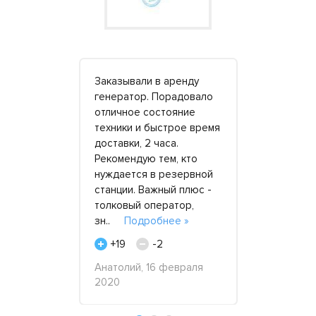
ратор в
Заказывали в аренду
Благодари
генератор. Порадовало
"Аренда Эл
отличное состояние
за эффект
Очень
техники и быстрое время
взаимовыг
 обратилась
доставки, 2 часа.
сотрудниче
 Спасибо
Рекомендую тем, кто
проекта по
ратору
нуждается в резервной
предостав
ктуальный,
станции. Важный плюс -
кВт в коли
толковый оператор,
для работы
работник.
зн..
Подробнее »
Московской
нее »
в..
Подро
+19
-2
+23
Анатолий, 16 февраля
2020
юля 2020
Коллектив 
"Твой дом",
2017