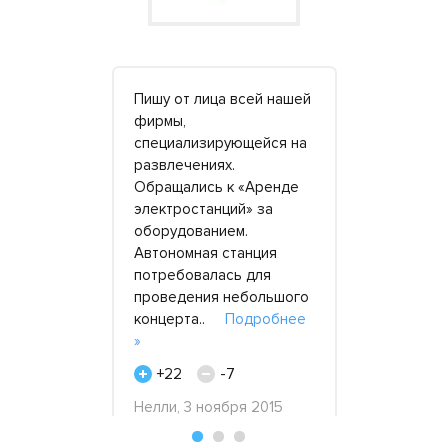
 аренде
Пишу от лица всей нашей
Сотруднич
ились,
фирмы,
компанией 
лось
специализирующейся на
Электрост
а.
развлечениях.
остались д
алоэтажным
Обращались к «Аренде
Исправная 
м.
электростанций» за
подали с т
 шло
оборудованием.
машинистом
выделенной
Автономная станция
насчитали,
том
потребовалась для
документы
лне
проведения небольшого
дизельны
нее »
концерта..
Подробнее
»
»
+24
-
+22
-7
21 сентября
Оксана, ко
Нелли, 3 ноября 2015
"Атлант", 2