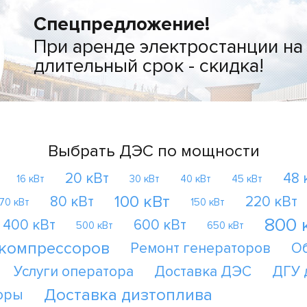
Спецпредложение!
При аренде электростанции на
длительный срок - скидка!
Выбрать ДЭС по мощности
20 кВт
48 
16 кВт
30 кВт
40 кВт
45 кВт
100 кВт
80 кВт
220 кВт
70 кВт
150 кВт
800 
400 кВт
600 кВт
500 кВт
650 кВт
 компрессоров
Ремонт генераторов
О
Услуги оператора
Доставка ДЭС
ДГУ 
Доставка дизтоплива
оры