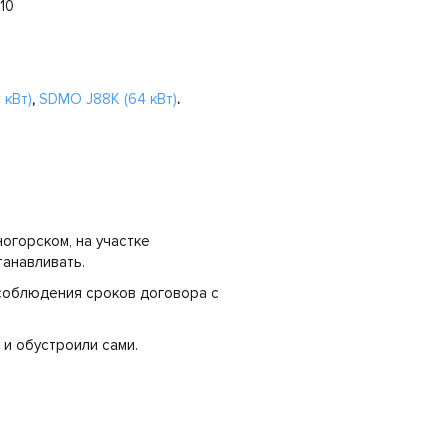
10
 кВт)
,
SDMO J88K (64 кВт)
.
огорском, на участке
танавливать.
соблюдения сроков договора с
 и обустроили сами.