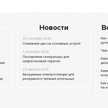
Новости
В
Как 
23 сентября 2020
ручн
Снижение цен на основные услуги!
Чем 
1 сентября 2020
Поставляем генераторы для
Как
нефтегазовой отрасли
ние
дизе
24 августа 2020
Каки
Бесшумные электростанции для
есть
чи
резервного питания котельных
Как
на и