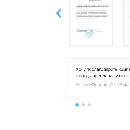
ный заказ. Одна фирма
Хочу поблагодарить компа
обнее »
трижды арендовал у них г
Виктор Фролов, ИП, 23 ма
+25
-8