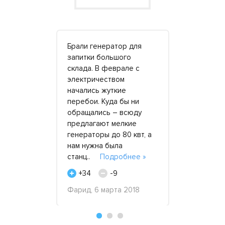
дарить
Брали генератор для
Заказывали
енда
запитки большого
80 квт. Вы
ий» за
склада. В феврале с
общению с
 подход к
электричеством
Здесь чело
чала года
начались жуткие
о чем гово
рендовал у
перебои. Куда бы ни
решением 
. Под
обращались – всюду
вопросов 
 дважды –
предлагают мелкие
подключен
ъекты,
генераторы до 80 квт, а
проблем не
обнее »
нам нужна была
плане..
П
станц..
Подробнее »
3
+21
+34
-9
, ИП, 23
Дмитрий, 2
2017
Фарид, 6 марта 2018